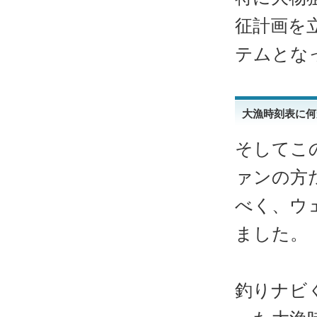
征計画を
テムとな
大漁時刻表に何
そしてこ
ァンの方
べく、ウ
ました。
釣りナビ