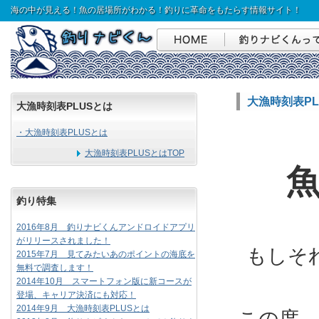
海の中が見える！魚の居場所がわかる！釣りに革命をもたらす情報サイト！
大漁時刻表PL
大漁時刻表PLUSとは
・大漁時刻表PLUSとは
大漁時刻表PLUSとはTOP
釣り特集
2016年8月 釣りナビくんアンドロイドアプリ
がリリースされました！
もしそ
2015年7月 見てみたいあのポイントの海底を
無料で調査します！
2014年10月 スマートフォン版に新コースが
登場、キャリア決済にも対応！
2014年9月 大漁時刻表PLUSとは
この度