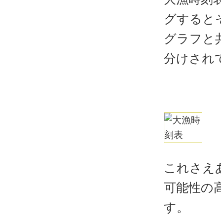
グすると
グラフと
分けされ
これさえ
可能性の
す。