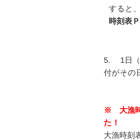
すると
時刻表Ｐ
5. 1
付がその
※ 大漁
た！
大漁時刻