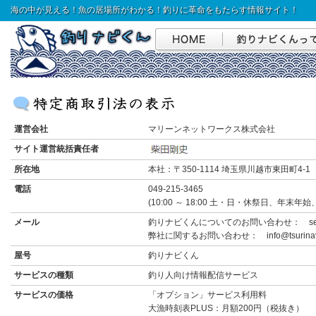
海の中が見える！魚の居場所がわかる！釣りに革命をもたらす情報サイト！
運営会社
マリーンネットワークス株式会社
サイト運営統括責任者
所在地
本社：〒350-1114 埼玉県川越市東田町4-1
電話
049-215-3465
(10:00 ～ 18:00 土・日・休祭日、年末
メール
釣りナビくんについてのお問い合わせ： service@
弊社に関するお問い合わせ： info@tsurinavi
屋号
釣りナビくん
サービスの種類
釣り人向け情報配信サービス
サービスの価格
「オプション」サービス利用料
大漁時刻表PLUS：月額200円（税抜き）