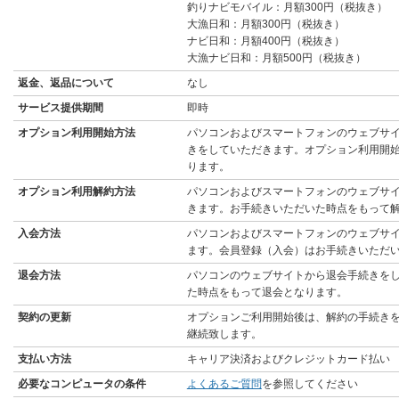
釣りナビモバイル：月額300円（税抜き）
大漁日和：月額300円（税抜き）
ナビ日和：月額400円（税抜き）
大漁ナビ日和：月額500円（税抜き）
返金、返品について
なし
サービス提供期間
即時
オプション利用開始方法
パソコンおよびスマートフォンのウェブサ
きをしていただきます。オプション利用開
ります。
オプション利用解約方法
パソコンおよびスマートフォンのウェブサ
きます。お手続きいただいた時点をもって
入会方法
パソコンおよびスマートフォンのウェブサ
ます。会員登録（入会）はお手続きいただ
退会方法
パソコンのウェブサイトから退会手続きを
た時点をもって退会となります。
契約の更新
オプションご利用開始後は、解約の手続き
継続致します。
支払い方法
キャリア決済およびクレジットカード払い
必要なコンピュータの条件
よくあるご質問
を参照してください