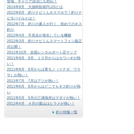
登場、キャリア決済にも対応！
2014年9月 大漁時刻表PLUSとは
2012年8月 釣りナビくんをスマホで！釣りナ
ビモバイルとは！
2012年7月 釣りの素人が行く、初めてのキス
釣り
2012年4月 不具合が発生している機種
2012年3月 釣りナビくんスマートフォン版正
式公開！
2011年10月 全国レンタルボート店マップ
2011年9月 9月、１０月からはカワハギが熱
い！
2011年8月 8月からは青モノ（イナダ、ワラ
サ）が熱い！
2011年7月 7月はアジが熱い！
2011年6月 6月からはどこでもキス釣りが熱
い
2011年5月 5月の三浦海岸はマダイが熱い！
2011年4月 ４月の葉山はヒラメが熱い！
釣り特集一覧