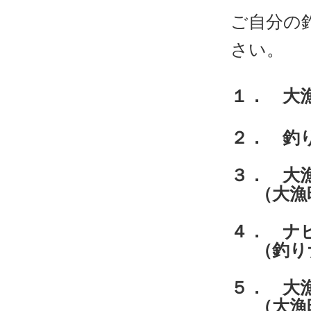
ご自分の
さい。
１． 大漁
２． 釣
３． 大
（大漁時
４． ナ
（釣りナ
５． 
（大漁時刻